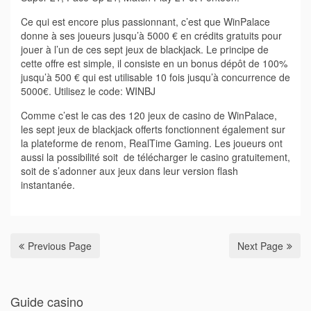
Ce qui est encore plus passionnant, c’est que WinPalace
donne à ses joueurs jusqu’à 5000 € en crédits gratuits pour
jouer à l’un de ces sept jeux de blackjack. Le principe de
cette offre est simple, il consiste en un bonus dépôt de 100%
jusqu’à 500 € qui est utilisable 10 fois jusqu’à concurrence de
5000€. Utilisez le code: WINBJ
Comme c’est le cas des 120 jeux de casino de WinPalace,
les sept jeux de blackjack offerts fonctionnent également sur
la plateforme de renom, RealTime Gaming. Les joueurs ont
aussi la possibilité soit de télécharger le casino gratuitement,
soit de s’adonner aux jeux dans leur version flash
instantanée.
Previous Page
Next Page
Guide casino