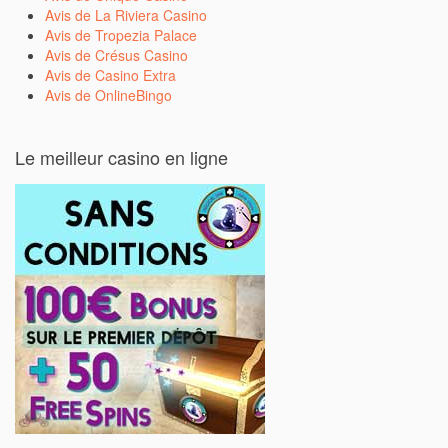
Avis de La Riviera Casino
Avis de Tropezia Palace
Avis de Crésus Casino
Avis de Casino Extra
Avis de OnlineBingo
Le meilleur casino en ligne