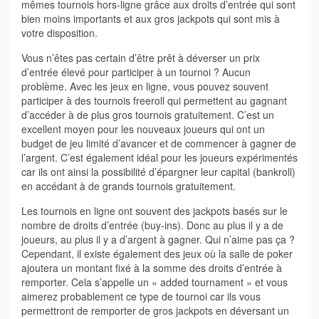
mêmes tournois hors-ligne grâce aux droits d’entrée qui sont
bien moins importants et aux gros jackpots qui sont mis à
votre disposition.
Vous n’êtes pas certain d’être prêt à déverser un prix
d’entrée élevé pour participer à un tournoi ? Aucun
problème. Avec les jeux en ligne, vous pouvez souvent
participer à des tournois freeroll qui permettent au gagnant
d’accéder à de plus gros tournois gratuitement. C’est un
excellent moyen pour les nouveaux joueurs qui ont un
budget de jeu limité d’avancer et de commencer à gagner de
l’argent. C’est également idéal pour les joueurs expérimentés
car ils ont ainsi la possibilité d’épargner leur capital (bankroll)
en accédant à de grands tournois gratuitement.
Les tournois en ligne ont souvent des jackpots basés sur le
nombre de droits d’entrée (buy-ins). Donc au plus il y a de
joueurs, au plus il y a d’argent à gagner. Qui n’aime pas ça ?
Cependant, il existe également des jeux où la salle de poker
ajoutera un montant fixé à la somme des droits d’entrée à
remporter. Cela s’appelle un « added tournament » et vous
aimerez probablement ce type de tournoi car ils vous
permettront de remporter de gros jackpots en déversant un