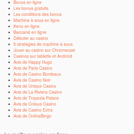
Bonus en ligne
Les bonus gratuits
Les conditions des bonus
Machine à sous en ligne
Keno en ligne
Baccarat en ligne
Débuter au casino
5 stratégies de machine à sous
Jouer au casino sur Chromecast
Casinos sur tablette et Androïd
Avis de Happy Hugo
Avis de Paris Casino
Avis de Casino Bordeaux
Avis de Casino Noir
Avis de Unique Casino
Avis de La Riviera Casino
Avis de Tropezia Palace
Avis de Crésus Casino
Avis de Casino Extra
Avis de OnlineBingo