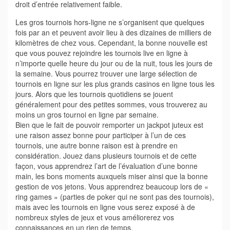
droit d’entrée relativement faible.
Les gros tournois hors-ligne ne s’organisent que quelques
fois par an et peuvent avoir lieu à des dizaines de milliers de
kilomètres de chez vous. Cependant, la bonne nouvelle est
que vous pouvez rejoindre les tournois live en ligne à
n’importe quelle heure du jour ou de la nuit, tous les jours de
la semaine. Vous pourrez trouver une large sélection de
tournois en ligne sur les plus grands casinos en ligne tous les
jours. Alors que les tournois quotidiens se jouent
généralement pour des petites sommes, vous trouverez au
moins un gros tournoi en ligne par semaine.
Bien que le fait de pouvoir remporter un jackpot juteux est
une raison assez bonne pour participer à l’un de ces
tournois, une autre bonne raison est à prendre en
considération. Jouez dans plusieurs tournois et de cette
façon, vous apprendrez l’art de l’évaluation d’une bonne
main, les bons moments auxquels miser ainsi que la bonne
gestion de vos jetons. Vous apprendrez beaucoup lors de «
ring games » (parties de poker qui ne sont pas des tournois),
mais avec les tournois en ligne vous serez exposé à de
nombreux styles de jeux et vous améliorerez vos
connaissances en un rien de temps.