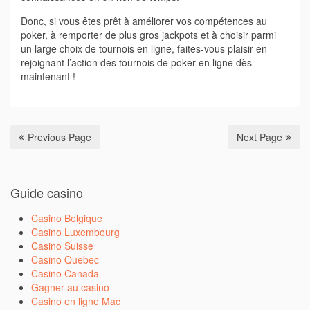
Donc, si vous êtes prêt à améliorer vos compétences au
poker, à remporter de plus gros jackpots et à choisir parmi
un large choix de tournois en ligne, faites-vous plaisir en
rejoignant l’action des tournois de poker en ligne dès
maintenant !
Previous Page
Next Page
Guide casino
Casino Belgique
Casino Luxembourg
Casino Suisse
Casino Quebec
Casino Canada
Gagner au casino
Casino en ligne Mac