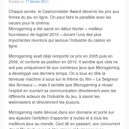
Posted on
17 février 2011
Chaque année, le Casinomeister Award décerne les prix aux
firmes du jeu en ligne. On peut faire le parallèle avec les
oscars pour le cinéma.
Microgaming a été sacré en début février « meilleur
fournisseur de logiciel 2010 » durant l’une des plus
importantes réunions qui secoue l’industrie du casino en
ligne.
Microgaming avait déjà remporté ce prix en 2005 puis en
2006, et conforte sa position en 2010. Il semble que cela ne
soit pas uniquement lié aux nombreux jeux que Microgaming
a développé ces derniers temps. On a tous en tête la
fameuse machine à sous sur le thème du film « Le Seigneur
des Anneaux », mais il semble que Microgaming a réussi
l’exploit en ouvrant sa communication directement avec les
différents acteurs de l’industrie du jeu, à savoir les
webmasters et directement les joueurs.
Microgaming reste dévoué dans son domaine et porte sur
ses épaules l’ambition d’apporter à toutes et à tous les
meilleurs jeux au monde. Ceci dit en passant, son concurrent