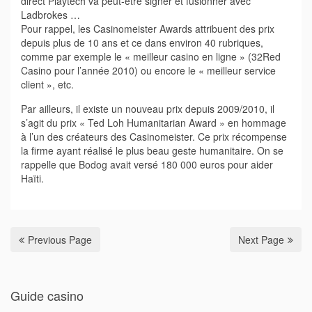
direct Playtech va peut-être signer et fusionner avec
Ladbrokes …
Pour rappel, les Casinomeister Awards attribuent des prix
depuis plus de 10 ans et ce dans environ 40 rubriques,
comme par exemple le « meilleur casino en ligne » (32Red
Casino pour l’année 2010) ou encore le « meilleur service
client », etc.
Par ailleurs, il existe un nouveau prix depuis 2009/2010, il
s’agit du prix « Ted Loh Humanitarian Award » en hommage
à l’un des créateurs des Casinomeister. Ce prix récompense
la firme ayant réalisé le plus beau geste humanitaire. On se
rappelle que Bodog avait versé 180 000 euros pour aider
Haïti.
Previous Page
Next Page
Guide casino