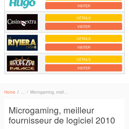
VISITER
DÉTAILS
VISITER
DÉTAILS
VISITER
DÉTAILS
VISITER
Home
Microgaming, meilleur fournisseur de logiciel 2010
Microgaming, meilleur
fournisseur de logiciel 2010