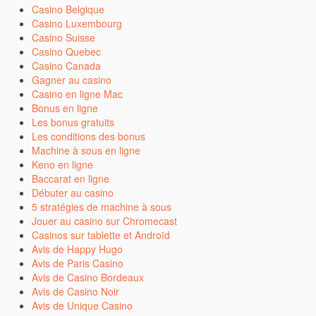
Casino Belgique
Casino Luxembourg
Casino Suisse
Casino Quebec
Casino Canada
Gagner au casino
Casino en ligne Mac
Bonus en ligne
Les bonus gratuits
Les conditions des bonus
Machine à sous en ligne
Keno en ligne
Baccarat en ligne
Débuter au casino
5 stratégies de machine à sous
Jouer au casino sur Chromecast
Casinos sur tablette et Androïd
Avis de Happy Hugo
Avis de Paris Casino
Avis de Casino Bordeaux
Avis de Casino Noir
Avis de Unique Casino