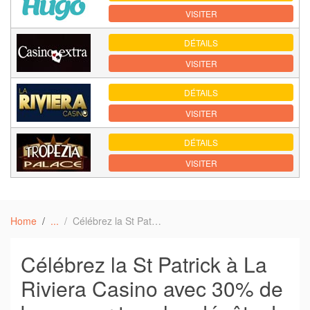
VISITER
DÉTAILS
VISITER
DÉTAILS
VISITER
DÉTAILS
VISITER
Home
Célébrez la St Patrick à La Riviera Casino avec 30% de bonus sur tous les dépôts de cette journée !
Célébrez la St Patrick à La
Riviera Casino avec 30% de