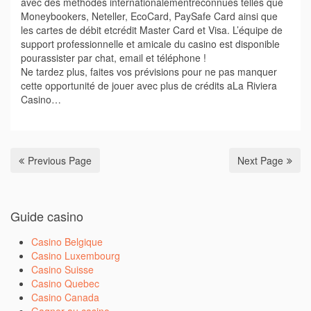
avec des méthodes internationalementreconnues telles que
Moneybookers, Neteller, EcoCard, PaySafe Card ainsi que
les cartes de débit etcrédit Master Card et Visa. L’équipe de
support professionnelle et amicale du casino est disponible
pourassister par chat, email et téléphone !
Ne tardez plus, faites vos prévisions pour ne pas manquer
cette opportunité de jouer avec plus de crédits aLa Riviera
Casino…
Previous Page
Next Page
Guide casino
Casino Belgique
Casino Luxembourg
Casino Suisse
Casino Quebec
Casino Canada
Gagner au casino