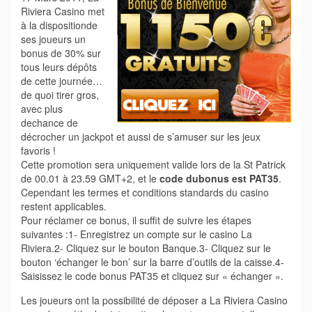
Riviera Casino met
à la dispositionde
ses joueurs un
bonus de 30% sur
tous leurs dépôts
de cette journée…
de quoi tirer gros,
avec plus
dechance de
décrocher un jackpot et aussi de s’amuser sur les jeux
favoris !
Cette promotion sera uniquement valide lors de la St Patrick
de 00.01 à 23.59 GMT+2, et le
code dubonus est PAT35
.
Cependant les termes et conditions standards du casino
restent applicables.
Pour réclamer ce bonus, il suffit de suivre les étapes
suivantes :1- Enregistrez un compte sur le casino La
Riviera.2- Cliquez sur le bouton Banque.3- Cliquez sur le
bouton ‘échanger le bon’ sur la barre d’outils de la caisse.4-
Saisissez le code bonus PAT35 et cliquez sur « échanger ».
Les joueurs ont la possibilité de déposer a La Riviera Casino