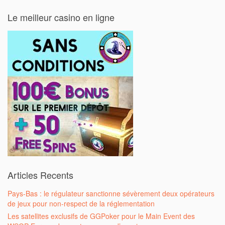
Le meilleur casino en ligne
Articles Recents
Pays-Bas : le régulateur sanctionne sévèrement deux opérateurs
de jeux pour non-respect de la réglementation
Les satellites exclusifs de GGPoker pour le Main Event des