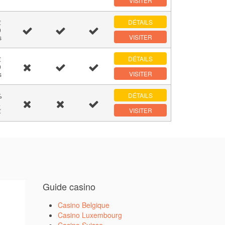
VISITER
DÉTAILS
€
0
VISITER
s
DÉTAILS
€
0
VISITER
s
DÉTAILS
%
.
VISITER
€
Guide casino
Casino Belgique
Casino Luxembourg