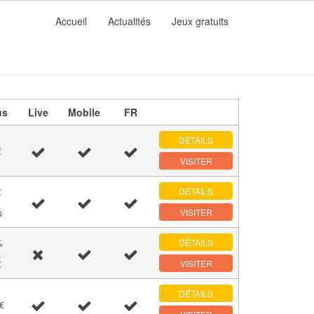
Accueil
Actualités
Jeux gratuits
us
Live
Mobile
FR
DÉTAILS
€
VISITER
DÉTAILS
€
VISITER
s
DÉTAILS
%
.
VISITER
€
DÉTAILS
€