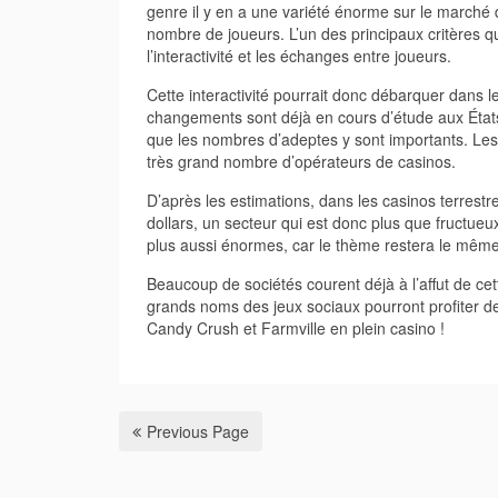
genre il y en a une variété énorme sur le marché
nombre de joueurs. L’un des principaux critères 
l’interactivité et les échanges entre joueurs.
Cette interactivité pourrait donc débarquer dans 
changements sont déjà en cours d’étude aux États
que les nombres d’adeptes y sont importants. Les p
très grand nombre d’opérateurs de casinos.
D’après les estimations, dans les casinos terrestr
dollars, un secteur qui est donc plus que fructueux.
plus aussi énormes, car le thème restera le même et
Beaucoup de sociétés courent déjà à l’affut de cet
grands noms des jeux sociaux pourront profiter de
Candy Crush et Farmville en plein casino !
Previous Page