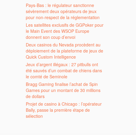
Pays-Bas : le régulateur sanctionne
sévèrement deux opérateurs de jeux
pour non-respect de la réglementation
Les satellites exclusifs de GGPoker pour
le Main Event des WSOP Europe
donnent son coup d’envoi
Deux casinos du Nevada procèdent au
déploiement de la plateforme de jeux de
Quick Custom Intelligence
Jeux d’argent illégaux : 27 pitbulls ont
été sauvés d’un combat de chiens dans
le comté de Seminole
Bragg Gaming finalise l’achat de Spin
Games pour un montant de 30 millions
de dollars
Projet de casino à Chicago : l’opérateur
Bally, passe la première étape de
sélection