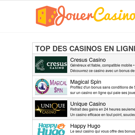
TOP DES CASINOS EN LIGN
Cresus Casino
Généreux et fiable, compatible mobile • 
Découvrez ce casino avec un bonus de 
Magical Spin
Profitez d'un bonus sans conditions de 5
sur un casino en ligne qui paie ses joue
Unique Casino
Retrait des gains en 24 heures seulem
Un casino efficace en tout point, soucieux
Happy Hugo
Le seul casino qui vous offre des bonu