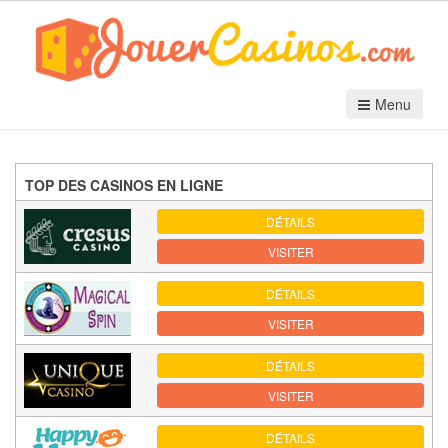
Menu
TOP DES CASINOS EN LIGNE
DÉTAILS
VISITER
DÉTAILS
VISITER
DÉTAILS
VISITER
DÉTAILS