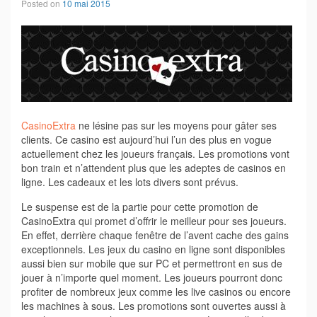
Posted on
10 mai 2015
CasinoExtra
ne lésine pas sur les moyens pour gâter ses
clients. Ce casino est aujourd’hui l’un des plus en vogue
actuellement chez les joueurs français. Les promotions vont
bon train et n’attendent plus que les adeptes de casinos en
ligne. Les cadeaux et les lots divers sont prévus.
Le suspense est de la partie pour cette promotion de
CasinoExtra qui promet d’offrir le meilleur pour ses joueurs.
En effet, derrière chaque fenêtre de l’avent cache des gains
exceptionnels. Les jeux du casino en ligne sont disponibles
aussi bien sur mobile que sur PC et permettront en sus de
jouer à n’importe quel moment. Les joueurs pourront donc
profiter de nombreux jeux comme les live casinos ou encore
les machines à sous. Les promotions sont ouvertes aussi à