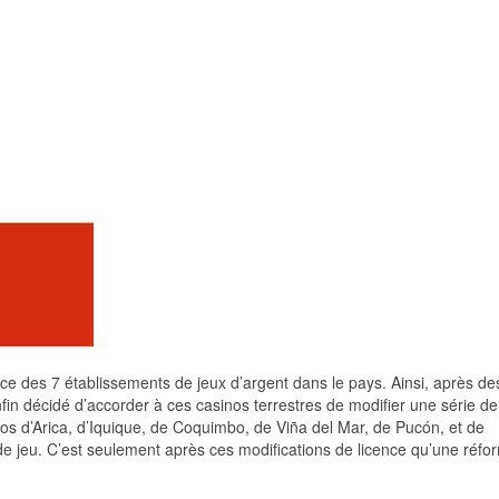
nce des 7 établissements de jeux d’argent dans le pays. Ainsi, après de
nfin décidé d’accorder à ces casinos terrestres de modifier une série de 
inos d’Arica, d’Iquique, de Coquimbo, de Viña del Mar, de Pucón, et de
de jeu. C’est seulement après ces modifications de licence qu’une réfo