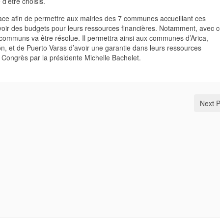
d’être choisis.
ace afin de permettre aux mairies des 7 communes accueillant ces
evoir des budgets pour leurs ressources financières. Notamment, avec 
 communs va être résolue. Il permettra ainsi aux communes d’Arica,
n, et de Puerto Varas d’avoir une garantie dans leurs ressources
 Congrès par la présidente Michelle Bachelet.
Next 