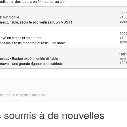
tion et des retraits en 24 heures, au top !
350
et sur mobile
+10
spin
reux, fiable, sécurité et divertissant, un MUST !
500
payé en temps et en heures
+10
spin
s mais reste moderne et reste ultra fiable.
100
mises • Equipe expérimentée et fiable
max
100
reuve d'une grande rigueur et de sérieux.
nouvelles règlementations
s soumis à de nouvelles