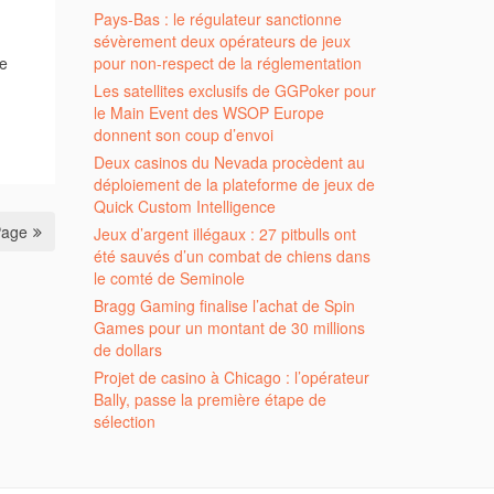
Pays-Bas : le régulateur sanctionne
sévèrement deux opérateurs de jeux
ce
pour non-respect de la réglementation
Les satellites exclusifs de GGPoker pour
le Main Event des WSOP Europe
donnent son coup d’envoi
Deux casinos du Nevada procèdent au
déploiement de la plateforme de jeux de
Quick Custom Intelligence
Page
Jeux d’argent illégaux : 27 pitbulls ont
été sauvés d’un combat de chiens dans
le comté de Seminole
Bragg Gaming finalise l’achat de Spin
Games pour un montant de 30 millions
de dollars
Projet de casino à Chicago : l’opérateur
Bally, passe la première étape de
sélection