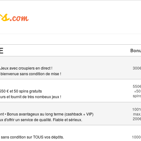
E
Bon
Jeux avec croupiers en direct !
300
bienvenue sans condition de mise !
550
50 € et 50 spins gratuits
+50
spin
urs et fournit de très nombeux jeux !
100
ent • Bonus avantageux au long terme (cashback + VIP)
max
200
 d'offrir un service de qualité. Fiable et sérieux.
s sans condition sur TOUS vos dépôts.
1000