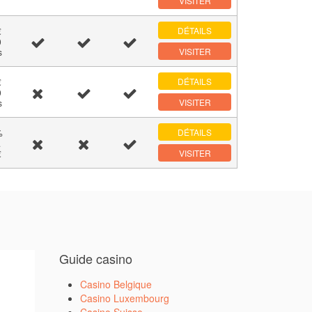
VISITER
DÉTAILS
€
0
VISITER
s
DÉTAILS
€
0
VISITER
s
DÉTAILS
%
.
VISITER
€
Guide casino
Casino Belgique
Casino Luxembourg