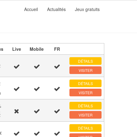
Accueil
Actualités
Jeux gratuits
us
Live
Mobile
FR
DÉTAILS
€
VISITER
DÉTAILS
€
VISITER
s
DÉTAILS
%
.
VISITER
€
DÉTAILS
€