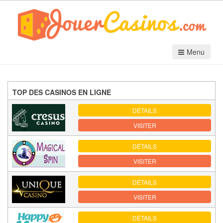
Menu
TOP DES CASINOS EN LIGNE
DÉTAILS
VISITER
DÉTAILS
VISITER
DÉTAILS
VISITER
DÉTAILS