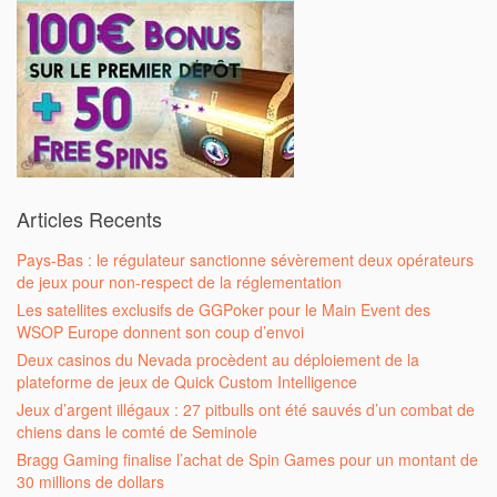
Articles Recents
Pays-Bas : le régulateur sanctionne sévèrement deux opérateurs
de jeux pour non-respect de la réglementation
Les satellites exclusifs de GGPoker pour le Main Event des
WSOP Europe donnent son coup d’envoi
Deux casinos du Nevada procèdent au déploiement de la
plateforme de jeux de Quick Custom Intelligence
Jeux d’argent illégaux : 27 pitbulls ont été sauvés d’un combat de
chiens dans le comté de Seminole
Bragg Gaming finalise l’achat de Spin Games pour un montant de
30 millions de dollars