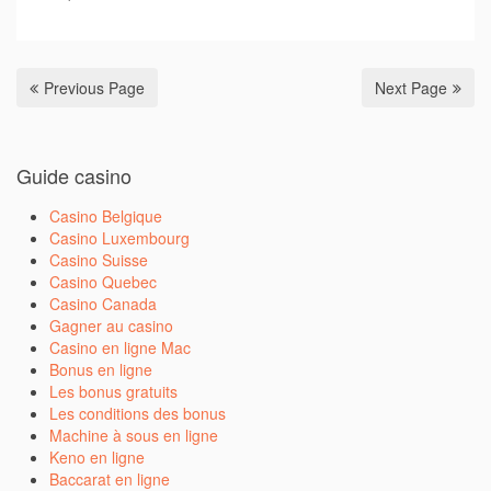
Previous Page
Next Page
Guide casino
Casino Belgique
Casino Luxembourg
Casino Suisse
Casino Quebec
Casino Canada
Gagner au casino
Casino en ligne Mac
Bonus en ligne
Les bonus gratuits
Les conditions des bonus
Machine à sous en ligne
Keno en ligne
Baccarat en ligne