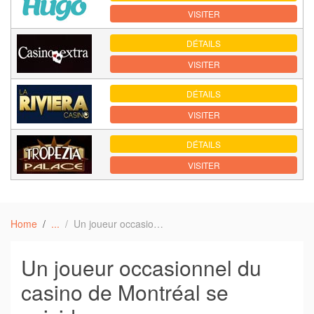
VISITER
DÉTAILS
VISITER
DÉTAILS
VISITER
DÉTAILS
VISITER
Home
Un joueur occasionnel du casino de Montréal se suicide
Un joueur occasionnel du
casino de Montréal se