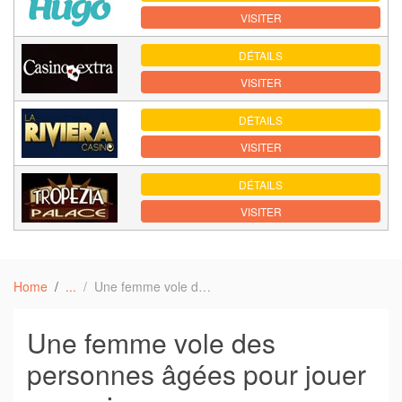
VISITER
DÉTAILS
VISITER
DÉTAILS
VISITER
DÉTAILS
VISITER
Home
Une femme vole des personnes âgées pour jouer au casino
Une femme vole des
personnes âgées pour jouer