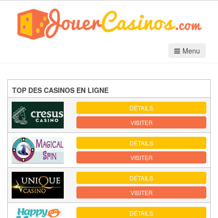
Menu
TOP DES CASINOS EN LIGNE
DÉTAILS
VISITER
DÉTAILS
VISITER
DÉTAILS
VISITER
DÉTAILS