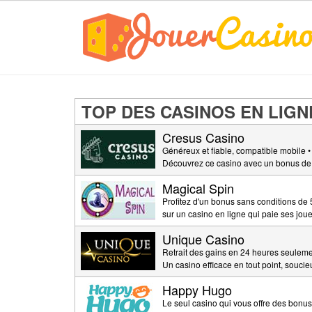
TOP DES CASINOS EN LIGN
Cresus Casino
Généreux et fiable, compatible mobile • 
Découvrez ce casino avec un bonus de 
Magical Spin
Profitez d'un bonus sans conditions de 5
sur un casino en ligne qui paie ses joue
Unique Casino
Retrait des gains en 24 heures seulem
Un casino efficace en tout point, soucieux
Happy Hugo
Le seul casino qui vous offre des bonu