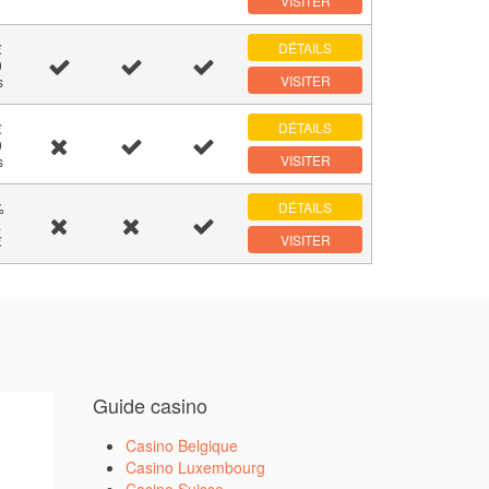
VISITER
DÉTAILS
€
0
VISITER
s
DÉTAILS
€
0
VISITER
s
DÉTAILS
%
.
VISITER
€
Guide casino
Casino Belgique
Casino Luxembourg