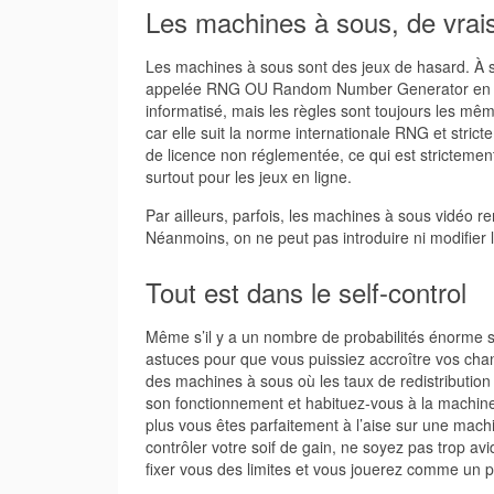
Les machines à sous, de vrais
Les machines à sous sont des jeux de hasard. À s
appelée RNG OU Random Number Generator en Fra
informatisé, mais les règles sont toujours les m
car elle suit la norme internationale RNG et strict
de licence non réglementée, ce qui est strictemen
surtout pour les jeux en ligne.
Par ailleurs, parfois, les machines à sous vidéo re
Néanmoins, on ne peut pas introduire ni modifier 
Tout est dans le self-control
Même s’il y a un nombre de probabilités énorme su
astuces pour que vous puissiez accroître vos chan
des machines à sous où les taux de redistributi
son fonctionnement et habituez-vous à la machine 
plus vous êtes parfaitement à l’aise sur une mac
contrôler votre soif de gain, ne soyez pas trop avi
fixer vous des limites et vous jouerez comme un p