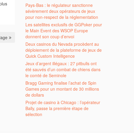
plus
Pays-Bas : le régulateur sanctionne
sévèrement deux opérateurs de jeux
pour non-respect de la réglementation
Les satellites exclusifs de GGPoker pour
le Main Event des WSOP Europe
donnent son coup d’envoi
Page
Deux casinos du Nevada procèdent au
déploiement de la plateforme de jeux de
Quick Custom Intelligence
Jeux d’argent illégaux : 27 pitbulls ont
été sauvés d’un combat de chiens dans
le comté de Seminole
Bragg Gaming finalise l’achat de Spin
Games pour un montant de 30 millions
de dollars
Projet de casino à Chicago : l’opérateur
Bally, passe la première étape de
sélection