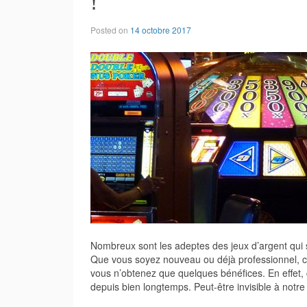
Posted on
14 octobre 2017
Nombreux sont les adeptes des jeux d’argent qui
Que vous soyez nouveau ou déjà professionnel, ce
vous n’obtenez que quelques bénéfices. En effet,
depuis bien longtemps. Peut-être invisible à notr