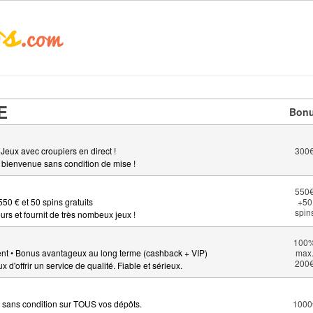
E
Bon
Jeux avec croupiers en direct !
300
bienvenue sans condition de mise !
550
50 € et 50 spins gratuits
+50
spin
urs et fournit de très nombeux jeux !
100
ent • Bonus avantageux au long terme (cashback + VIP)
max
200
 d'offrir un service de qualité. Fiable et sérieux.
s sans condition sur TOUS vos dépôts.
1000