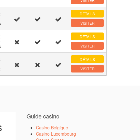
VISITER
DÉTAILS
€
0
VISITER
s
DÉTAILS
€
0
VISITER
s
DÉTAILS
%
.
VISITER
€
Guide casino
s
Casino Belgique
Casino Luxembourg