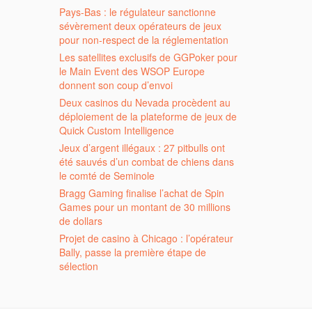
Pays-Bas : le régulateur sanctionne
sévèrement deux opérateurs de jeux
pour non-respect de la réglementation
Les satellites exclusifs de GGPoker pour
le Main Event des WSOP Europe
donnent son coup d’envoi
Deux casinos du Nevada procèdent au
déploiement de la plateforme de jeux de
Quick Custom Intelligence
Jeux d’argent illégaux : 27 pitbulls ont
été sauvés d’un combat de chiens dans
le comté de Seminole
Bragg Gaming finalise l’achat de Spin
Games pour un montant de 30 millions
de dollars
Projet de casino à Chicago : l’opérateur
Bally, passe la première étape de
sélection