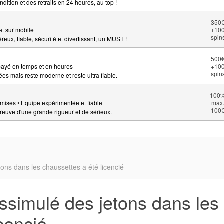
tion et des retraits en 24 heures, au top !
350
et sur mobile
+10
spin
reux, fiable, sécurité et divertissant, un MUST !
500
payé en temps et en heures
+10
spin
s mais reste moderne et reste ultra fiable.
100
mises • Equipe expérimentée et fiable
max
100
reuve d'une grande rigueur et de sérieux.
tons dans les chaussettes a été licencié
issimulé des jetons dans les
cencié