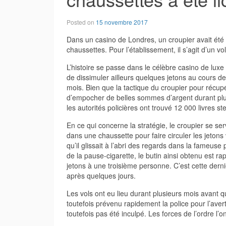
Posted on
15 novembre 2017
Dans un casino de Londres, un croupier avait été 
chaussettes. Pour l’établissement, il s’agit d’un vo
L’histoire se passe dans le célèbre casino de luxe
de dissimuler ailleurs quelques jetons au cours de
mois. Bien que la tactique du croupier pour récup
d’empocher de belles sommes d’argent durant plus
les autorités policières ont trouvé 12 000 livres st
En ce qui concerne la stratégie, le croupier se 
dans une chaussette pour faire circuler les jetons
qu’il glissait à l’abri des regards dans la fameuse
de la pause-cigarette, le butin ainsi obtenu est r
jetons à une troisième personne. C’est cette dern
après quelques jours.
Les vols ont eu lieu durant plusieurs mois avant q
toutefois prévenu rapidement la police pour l’aver
toutefois pas été inculpé. Les forces de l’ordre l