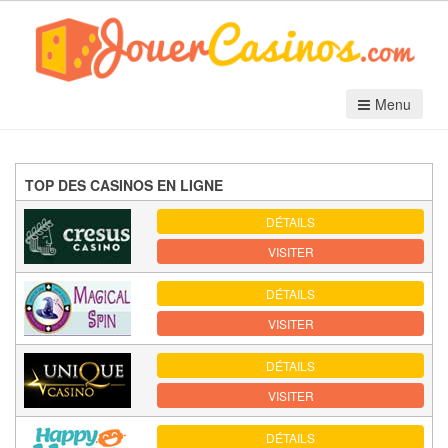
Menu
TOP DES CASINOS EN LIGNE
DÉTAILS
VISITER
DÉTAILS
VISITER
DÉTAILS
VISITER
DÉTAILS