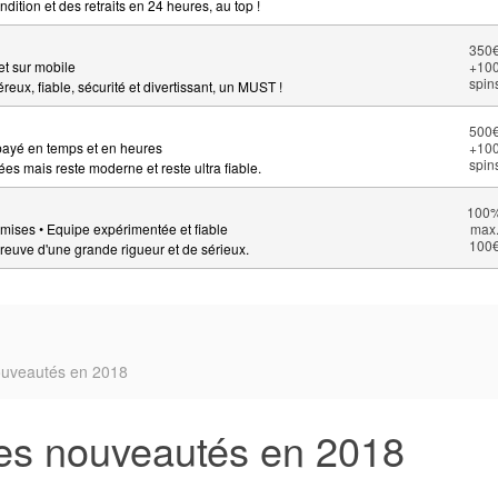
tion et des retraits en 24 heures, au top !
350
et sur mobile
+10
spin
reux, fiable, sécurité et divertissant, un MUST !
500
payé en temps et en heures
+10
spin
s mais reste moderne et reste ultra fiable.
100
mises • Equipe expérimentée et fiable
max
100
reuve d'une grande rigueur et de sérieux.
ouveautés en 2018
les nouveautés en 2018