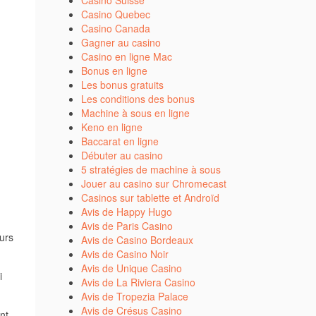
Casino Suisse
Casino Quebec
Casino Canada
Gagner au casino
Casino en ligne Mac
Bonus en ligne
Les bonus gratuits
Les conditions des bonus
Machine à sous en ligne
Keno en ligne
Baccarat en ligne
Débuter au casino
5 stratégies de machine à sous
Jouer au casino sur Chromecast
Casinos sur tablette et Androïd
Avis de Happy Hugo
Avis de Paris Casino
urs
Avis de Casino Bordeaux
Avis de Casino Noir
Avis de Unique Casino
i
Avis de La Riviera Casino
Avis de Tropezia Palace
Avis de Crésus Casino
nt