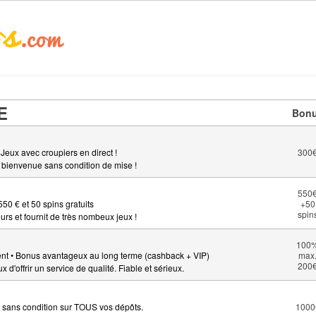
E
Bon
Jeux avec croupiers en direct !
300
bienvenue sans condition de mise !
550
50 € et 50 spins gratuits
+50
spin
urs et fournit de très nombeux jeux !
100
ent • Bonus avantageux au long terme (cashback + VIP)
max
200
 d'offrir un service de qualité. Fiable et sérieux.
s sans condition sur TOUS vos dépôts.
1000