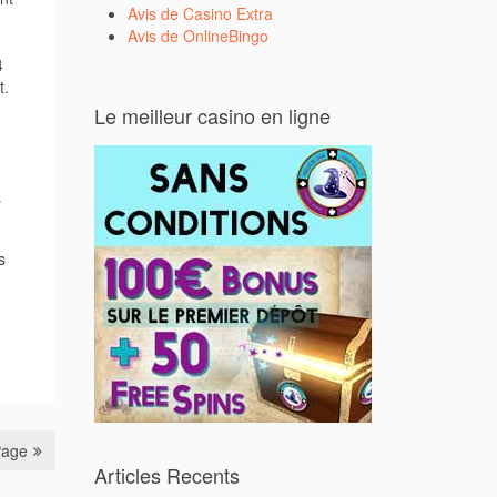
Avis de Casino Extra
Avis de OnlineBingo
4
t.
Le meilleur casino en ligne
s
s
Page
Articles Recents