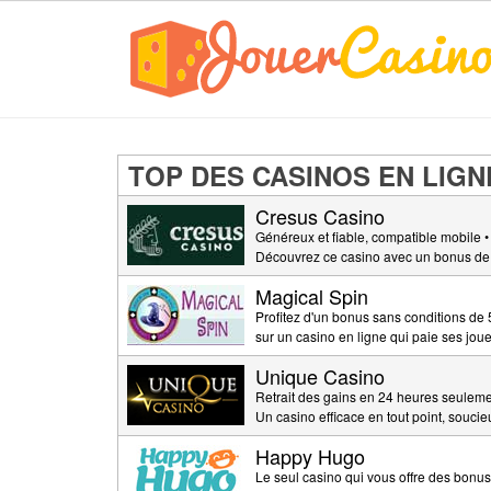
TOP DES CASINOS EN LIGN
Cresus Casino
Généreux et fiable, compatible mobile • 
Découvrez ce casino avec un bonus de 
Magical Spin
Profitez d'un bonus sans conditions de 5
sur un casino en ligne qui paie ses joue
Unique Casino
Retrait des gains en 24 heures seulem
Un casino efficace en tout point, soucieux
Happy Hugo
Le seul casino qui vous offre des bonu