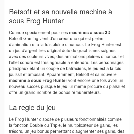
Betsoft et sa nouvelle machine à
sous Frog Hunter
Connue spécialement pour ses
machines à sous 3D
,
Betsoft Gaming vient d’en créer une qui est pleine
d’animation et à la fois pleine d’humour. Le Frog Hunter est
un jeu d’argent très original doté de graphismes soignés
avec des couleurs vives, des animations pleines d’humour et
l’effet sonore est très agréable à entendre. Les personnages
principaux étant un couple de batraciens, le jeu est à la fois
jouissif et amusant. Apparemment, Betsoft et sa nouvelle
machine à sous Frog Hunter
vont encore une fois avoir un
nouveau succès puisque le jeu lui-même procure du plaisir et
offre un grand nombre de bonus rémunérateurs.
La règle du jeu
Le Frog Hunter dispose de plusieurs fonctionnalités comme
la fonction Double ou Triple, le multiplicateur de gains, les
trésors, un jeu bonus permettant d’augmenter ses gains, des