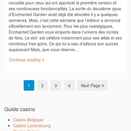
nouvelle pour ceux qui ont apprécié la première version et
ses nombreuses fonctionnalités. La sortie du deuxième opus
d’Enchanted Garden avait déjà été dévoilée il y a quelques
semaines. Mais, c’est cette semaine que l’éditeur a annoncé
officiellement son lancement. Pour les plus nostalgiques,
Enchanted Garden vous emporte dans l’univers des contes
de fées. Le slot est célèbre notamment pour ses wilds et ses
nombreux free spins. Ce qui lui a valu d’ailleurs son succès
auparavant Mais, que nous réserve...
Continue reading
1
2
3
4
Next Page
Guide casino
Casino Belgique
Casino Luxembourg