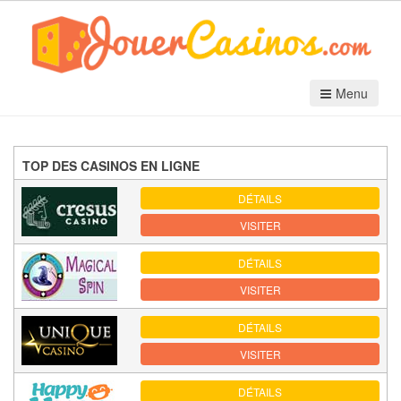
Menu
TOP DES CASINOS EN LIGNE
DÉTAILS
VISITER
DÉTAILS
VISITER
DÉTAILS
VISITER
DÉTAILS