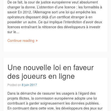
De ce fait, la cour de justice européenne veut absolument
changer la donne. L’obtention d’une licence : les formalités à
savoir En 2012, l’Allemagne sort une loi qui empêche les
opérateurs disposant déjà d’un certificat étranger à en
posséder un autre. Ce qui implique l’interdiction d’avoir deux
licences entraînant la réticence des développeurs à investir
sur le...
Continue reading
Une nouvelle loi en faveur
des joueurs en ligne
Posted on
8 juin 2017
Dans la démarche de rassurer les usagers à l’égard des
projets illicites, la commission européenne adopte une loi
contribuant à garder soigneusement les données publiées.
En continuant dans cette voie, les développeurs des jeux sur