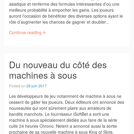
asiatique et renferme des formules intéressantes d’où une
meilleure probabilité à empocher les gains. Les joueurs
auront l'occasion de bénéficier des diverses options ayant le
rôle d’augmenter les chances de gagner et doubler...
Continue reading
Du nouveau du côté des
machines à sous
Posted on
29 juin 2017
Les développeurs de jeu notamment de machine à sous ne
cessent de gâter les joueurs. Deux éditeurs ont annoncé des
nouveautés qui vont sûrement plaire aux amateurs de
bandits manchots. Le fournisseur iSoftBet a sorti une
machine à sous spécialement dédiés aux fans de la série
culte 24 heures Chrono. Netent a annoncé aussi la sortie
prochaine de sa nouvelle machine à sous King of Slots.