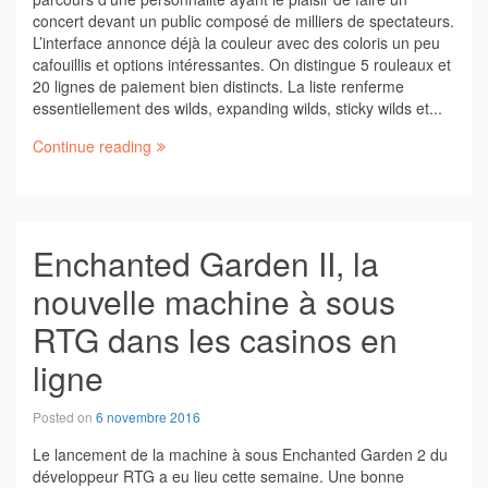
concert devant un public composé de milliers de spectateurs.
L’interface annonce déjà la couleur avec des coloris un peu
cafouillis et options intéressantes. On distingue 5 rouleaux et
20 lignes de paiement bien distincts. La liste renferme
essentiellement des wilds, expanding wilds, sticky wilds et...
Continue reading
Enchanted Garden II, la
nouvelle machine à sous
RTG dans les casinos en
ligne
Posted on
6 novembre 2016
Le lancement de la machine à sous Enchanted Garden 2 du
développeur RTG a eu lieu cette semaine. Une bonne