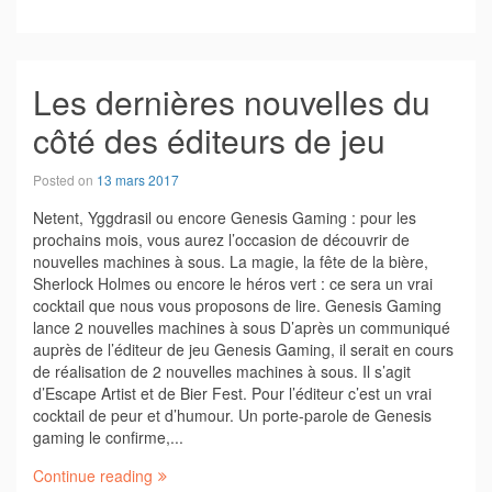
Les dernières nouvelles du
côté des éditeurs de jeu
Posted on
13 mars 2017
Netent, Yggdrasil ou encore Genesis Gaming : pour les
prochains mois, vous aurez l’occasion de découvrir de
nouvelles machines à sous. La magie, la fête de la bière,
Sherlock Holmes ou encore le héros vert : ce sera un vrai
cocktail que nous vous proposons de lire. Genesis Gaming
lance 2 nouvelles machines à sous D’après un communiqué
auprès de l’éditeur de jeu Genesis Gaming, il serait en cours
de réalisation de 2 nouvelles machines à sous. Il s’agit
d’Escape Artist et de Bier Fest. Pour l’éditeur c’est un vrai
cocktail de peur et d’humour. Un porte-parole de Genesis
gaming le confirme,...
Continue reading