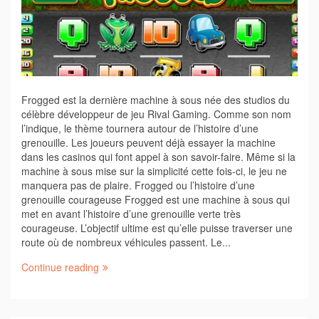
Frogged est la dernière machine à sous née des studios du
célèbre développeur de jeu Rival Gaming. Comme son nom
l’indique, le thème tournera autour de l’histoire d’une
grenouille. Les joueurs peuvent déjà essayer la machine
dans les casinos qui font appel à son savoir-faire. Même si la
machine à sous mise sur la simplicité cette fois-ci, le jeu ne
manquera pas de plaire. Frogged ou l’histoire d’une
grenouille courageuse Frogged est une machine à sous qui
met en avant l’histoire d’une grenouille verte très
courageuse. L’objectif ultime est qu’elle puisse traverser une
route où de nombreux véhicules passent. Le...
Continue reading