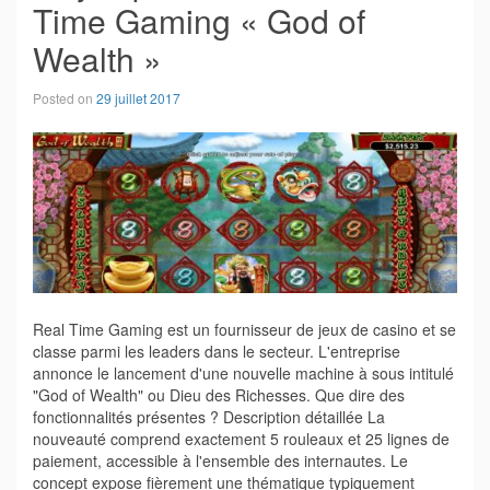
Time Gaming « God of
Wealth »
Posted on
29 juillet 2017
Real Time Gaming est un fournisseur de jeux de casino et se
classe parmi les leaders dans le secteur. L'entreprise
annonce le lancement d'une nouvelle machine à sous intitulé
"God of Wealth" ou Dieu des Richesses. Que dire des
fonctionnalités présentes ? Description détaillée La
nouveauté comprend exactement 5 rouleaux et 25 lignes de
paiement, accessible à l'ensemble des internautes. Le
concept expose fièrement une thématique typiquement