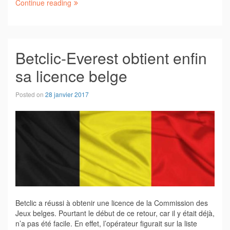
Continue reading
Betclic-Everest obtient enfin
sa licence belge
Posted on
28 janvier 2017
Betclic a réussi à obtenir une licence de la Commission des
Jeux belges. Pourtant le début de ce retour, car il y était déjà,
n’a pas été facile. En effet, l’opérateur figurait sur la liste