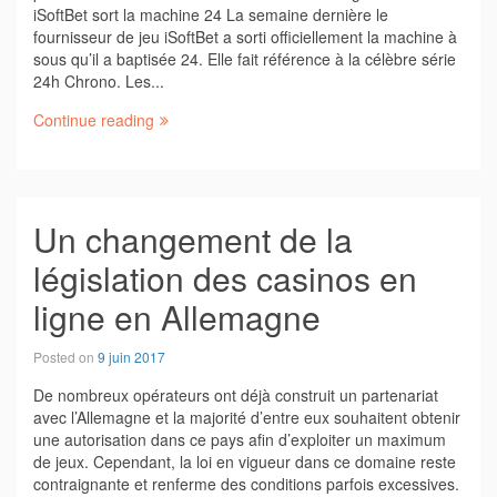
iSoftBet sort la machine 24 La semaine dernière le
fournisseur de jeu iSoftBet a sorti officiellement la machine à
sous qu’il a baptisée 24. Elle fait référence à la célèbre série
24h Chrono. Les...
Continue reading
Un changement de la
législation des casinos en
ligne en Allemagne
Posted on
9 juin 2017
De nombreux opérateurs ont déjà construit un partenariat
avec l’Allemagne et la majorité d’entre eux souhaitent obtenir
une autorisation dans ce pays afin d’exploiter un maximum
de jeux. Cependant, la loi en vigueur dans ce domaine reste
contraignante et renferme des conditions parfois excessives.