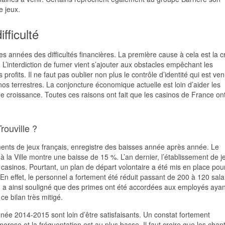
e jeux.
fficulté
 années des difficultés financières. La première cause à cela est la c
. L’interdiction de fumer vient s’ajouter aux obstacles empêchant les
rofits. Il ne faut pas oublier non plus le contrôle d’identité qui est ve
nos terrestres. La conjoncture économique actuelle est loin d’aider les
 de croissance. Toutes ces raisons ont fait que les casinos de France on
rouville ?
ents de jeux français, enregistre des baisses année après année. Le
 à la Ville montre une baisse de 15 %. L’an dernier, l’établissement de j
casinos. Pourtant, un plan de départ volontaire a été mis en place pou
 En effet, le personnel a fortement été réduit passant de 200 à 120 sala
on, a ainsi souligné que des primes ont été accordées aux employés ayan
ce bilan très mitigé.
nnée 2014-2015 sont loin d’être satisfaisants. Un constat fortement
rose et la fréquentation est au plus basse. Il faut croire que les chant