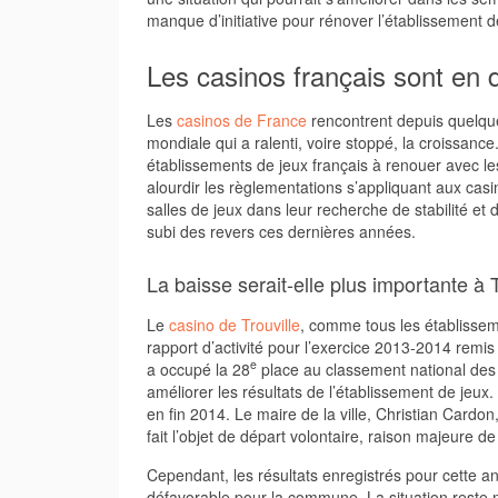
manque d’initiative pour rénover l’établissement d
Les casinos français sont en di
Les
casinos de France
rencontrent depuis quelques
mondiale qui a ralenti, voire stoppé, la croissance
établissements de jeux français à renouer avec les p
alourdir les règlementations s’appliquant aux casi
salles de jeux dans leur recherche de stabilité et
subi des revers ces dernières années.
La baisse serait-elle plus importante à T
Le
casino de Trouville
, comme tous les établissem
rapport d’activité pour l’exercice 2013-2014 remis
e
a occupé la 28
place au classement national des 
améliorer les résultats de l’établissement de jeux.
en fin 2014. Le maire de la ville, Christian Card
fait l’objet de départ volontaire, raison majeure de 
Cependant, les résultats enregistrés pour cette a
défavorable pour la commune. La situation reste mo