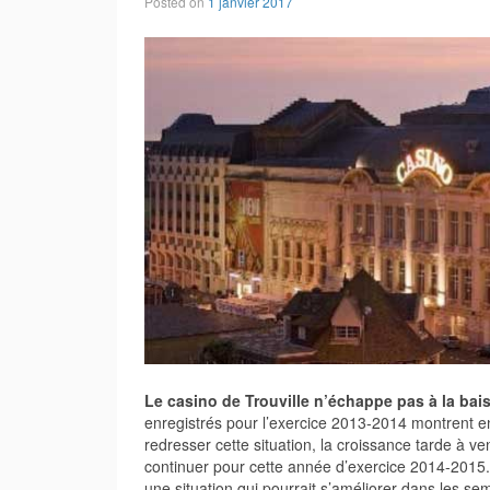
Posted on
1 janvier 2017
Le casino de Trouville n’échappe pas à la bai
enregistrés pour l’exercice 2013-2014 montrent en
redresser cette situation, la croissance tarde à v
continuer pour cette année d’exercice 2014-2015. I
une situation qui pourrait s’améliorer dans les s