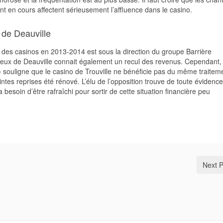
 en cours affectent sérieusement l’affluence dans le casino.
 de Deauville
des casinos en 2013-2014 est sous la direction du groupe Barrière
 jeux de Deauville connait également un recul des revenus. Cependant,
e) souligne que le casino de Trouville ne bénéficie pas du même traitem
intes reprises été rénové. L’élu de l’opposition trouve de toute évidence
 besoin d’être rafraîchi pour sortir de cette situation financière peu
Next 