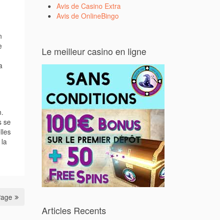
Avis de Casino Extra
Avis de OnlineBingo
n
e
Le meilleur casino en ligne
a
n.
s se
lles
 la
Page
Articles Recents