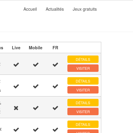
Accueil
Actualités
Jeux gratuits
us
Live
Mobile
FR
DÉTAILS
€
VISITER
DÉTAILS
€
VISITER
s
DÉTAILS
%
.
VISITER
€
DÉTAILS
€