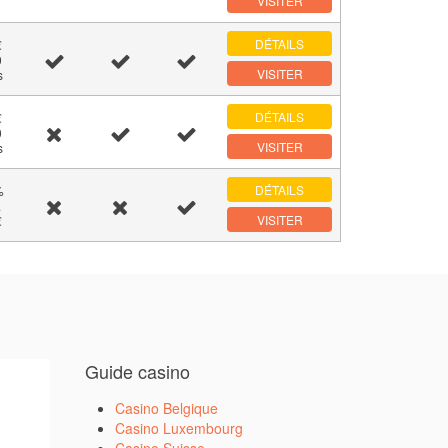
VISITER
DÉTAILS
€
0
VISITER
s
DÉTAILS
€
0
VISITER
s
DÉTAILS
%
.
VISITER
€
Guide casino
Casino Belgique
Casino Luxembourg