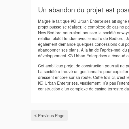
Un abandon du projet est poss
Malgré le fait que KG Urban Enterprises ait sign
projet puisse se réaliser, le complexe de casino po
New Bedford pourraient pousser la société new-yo
relation plutôt tendue avec le maire de Bedford, Jon
également demandé quelques concessions qui po
abandonner ses plans. A la fin de l’après-midi du
développement KG Urban Enterprises a évoqué cett
Cet ambitieux projet de construction pourrait ne pas
La société a trouvé un gestionnaire pour exploiter
dressent encore sur sa route. Cette fois-ci, c’est 
KG Urban Enterprises, visiblement, n’a pas l’inte
construction d’un complexe de casino terrestre da
Previous Page