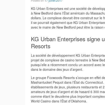
Posted on
17 juillet 2017
KG Urban Enterprises est une société de dévelop
à New Bedford dans l’État américain du Massachuse
dollars. Le complexe devrait être construit sur le 
il se pourrait également que KG Urban Enterprise
avec le maire de New Bedford peut être la raison
KG Urban Enterprises signe u
Resorts
La société de développement KG Urban Enterprises
projet de complexe de casino terrestre à New Bedfo
puisqu’elle a récemment conclu un accord avec l
dans le domaine des jeux d’argent.
Le groupe Foxwoods Resorts s’occupe en effet de
Mashantucket Pequot dans l’État du Connecticut.
établissements de jeux, plusieurs restaurants et 2
amateurs de jeux d’argent et de hasard 6 300 ma
comme étant le deuxième plus important complexe
World Casino dans l’État d’Oklahoma.