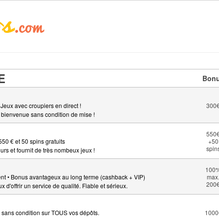
E
Bon
Jeux avec croupiers en direct !
300
bienvenue sans condition de mise !
550
50 € et 50 spins gratuits
+50
spin
urs et fournit de très nombeux jeux !
100
ent • Bonus avantageux au long terme (cashback + VIP)
max
200
 d'offrir un service de qualité. Fiable et sérieux.
s sans condition sur TOUS vos dépôts.
1000