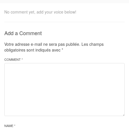
No comment yet, add your voice below!
Add a Comment
Votre adresse e-mail ne sera pas publiée.
Les champs
obligatoires sont indiqués avec
*
COMMENT *
NAME *