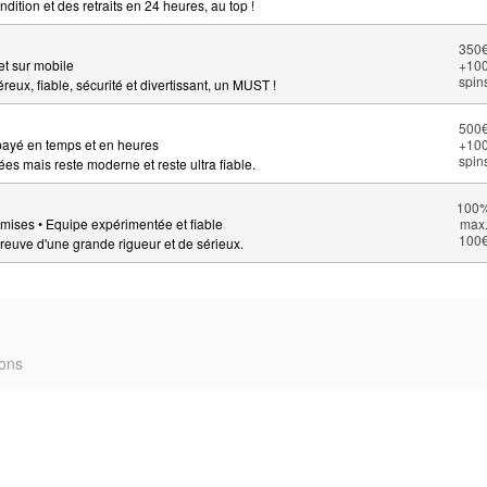
tion et des retraits en 24 heures, au top !
350
et sur mobile
+10
spin
reux, fiable, sécurité et divertissant, un MUST !
500
payé en temps et en heures
+10
spin
s mais reste moderne et reste ultra fiable.
100
mises • Equipe expérimentée et fiable
max
100
reuve d'une grande rigueur et de sérieux.
ions