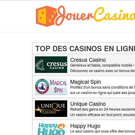
TOP DES CASINOS EN LIGN
Cresus Casino
Généreux et fiable, compatible mobile • 
Découvrez ce casino avec un bonus de 
Magical Spin
Profitez d'un bonus sans conditions de 5
sur un casino en ligne qui paie ses joue
Unique Casino
Retrait des gains en 24 heures seulem
Un casino efficace en tout point, soucieux
Happy Hugo
Le seul casino qui vous offre des bonu