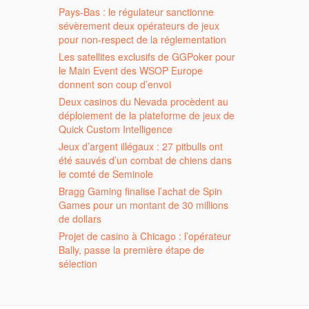
Pays-Bas : le régulateur sanctionne
sévèrement deux opérateurs de jeux
pour non-respect de la réglementation
Les satellites exclusifs de GGPoker pour
le Main Event des WSOP Europe
donnent son coup d’envoi
Deux casinos du Nevada procèdent au
déploiement de la plateforme de jeux de
Quick Custom Intelligence
Jeux d’argent illégaux : 27 pitbulls ont
été sauvés d’un combat de chiens dans
le comté de Seminole
Bragg Gaming finalise l’achat de Spin
Games pour un montant de 30 millions
de dollars
Projet de casino à Chicago : l’opérateur
Bally, passe la première étape de
sélection