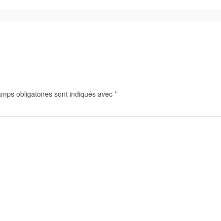
mps obligatoires sont indiqués avec
*