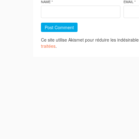
NAME *
EMAIL *
Post Comment
Ce site utilise Akismet pour réduire les indésirabl
traitées
.